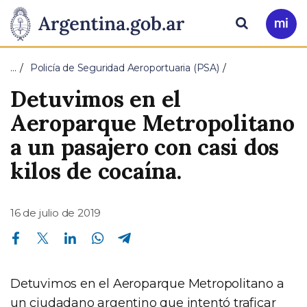
Pasar al contenido principal
Presidencia
Buscar
Ir
a
de
Mi
…
Policía de Seguridad Aeroportuaria (PSA)
Arg
la
Detuvimos en el
Nación
Aeroparque Metropolitano
a un pasajero con casi dos
kilos de cocaína.
16 de julio de 2019
Compartir en Facebook
Compartir en Twitter
Compartir en Linkedin
Compartir en Whatsapp
Compartir en Telegram
Detuvimos en el Aeroparque Metropolitano a
un ciudadano argentino que intentó traficar