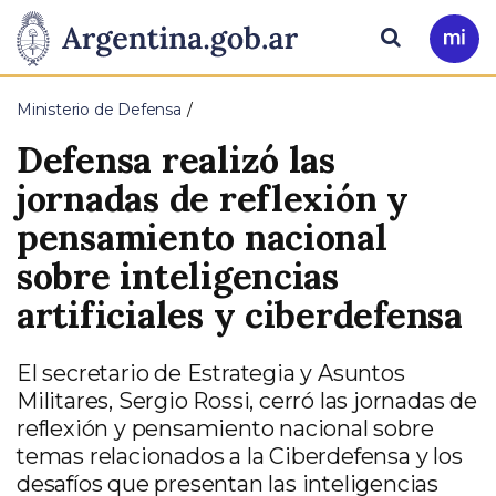
Pasar al contenido principal
Presidencia
Buscar
Ir
a
de
Mi
Ministerio de Defensa
Arg
la
Defensa realizó las
Nación
jornadas de reflexión y
pensamiento nacional
sobre inteligencias
artificiales y ciberdefensa
El secretario de Estrategia y Asuntos
Militares, Sergio Rossi, cerró las jornadas de
reflexión y pensamiento nacional sobre
temas relacionados a la Ciberdefensa y los
desafíos que presentan las inteligencias