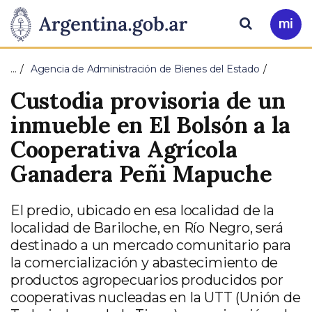
Pasar al contenido principal
Presidencia
Buscar
Ir
a
de
Mi
…
Agencia de Administración de Bienes del Estado
Arg
la
Custodia provisoria de un
Nación
inmueble en El Bolsón a la
Cooperativa Agrícola
Ganadera Peñi Mapuche
El predio, ubicado en esa localidad de la
localidad de Bariloche, en Río Negro, será
destinado a un mercado comunitario para
la comercialización y abastecimiento de
productos agropecuarios producidos por
cooperativas nucleadas en la UTT (Unión de