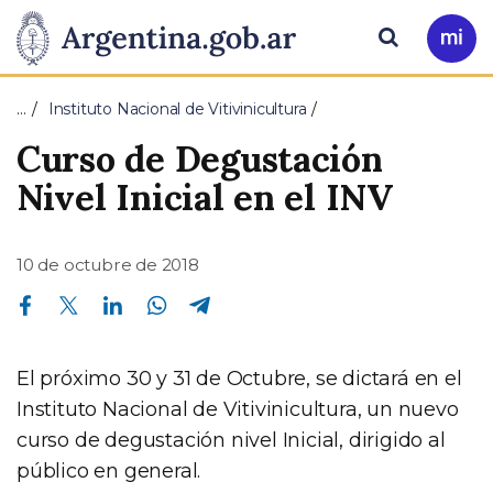
Pasar al contenido principal
Presidencia
Buscar
Ir
a
de
Mi
…
Instituto Nacional de Vitivinicultura
Arg
la
Curso de Degustación
Nación
Nivel Inicial en el INV
10 de octubre de 2018
Compartir en Facebook
Compartir en Twitter
Compartir en Linkedin
Compartir en Whatsapp
Compartir en Telegram
El próximo 30 y 31 de Octubre, se dictará en el
Instituto Nacional de Vitivinicultura, un nuevo
curso de degustación nivel Inicial, dirigido al
público en general.