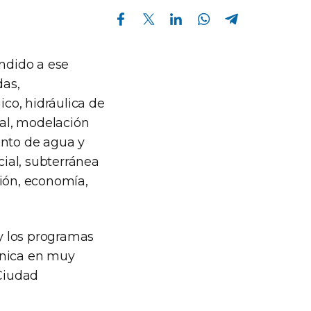
Compartir en Facebook
Compartir en Twitter
Compartir en Linkedin
Compartir en Whatsapp
Compartir en Telegram
ondido a ese
das,
ico, hidráulica de
nal, modelación
ento de agua y
cial, subterránea
ción, economía,
 y los programas
cnica en muy
 Ciudad