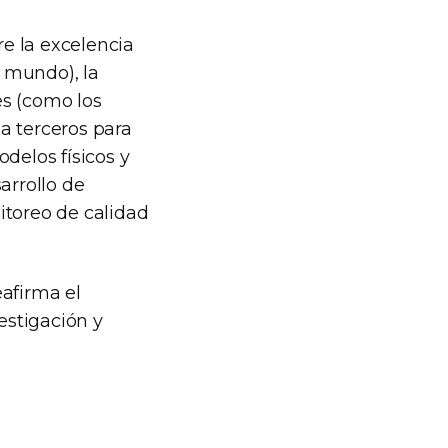
re la excelencia
l mundo), la
es (como los
 a terceros para
delos físicos y
arrollo de
itoreo de calidad
eafirma el
estigación y