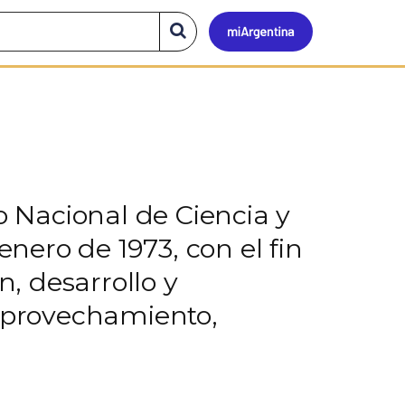
Mi
Buscar
en
el
Argen
sitio
o Nacional de Ciencia y
enero de 1973, con el fin
n, desarrollo y
 aprovechamiento,