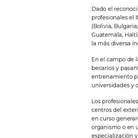
Dado el reconocim
profesionales el
(Bolivia, Bulgari
Guatemala, Haití
la más diversa ín
En el campo de la
becarios y pasant
entrenamiento pr
universidades y o
Los profesionale
centros del exte
en curso generaro
organismo o en u
especialización 