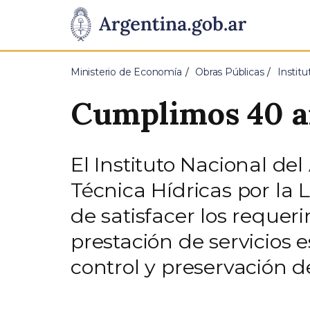
Pasar al contenido principal
Presidencia
de
Ministerio de Economía
Obras Públicas
Instit
la
Cumplimos 40 a
Nación
El Instituto Nacional de
Técnica Hídricas por la L
de satisfacer los requeri
prestación de servicios
control y preservación d