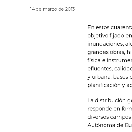
14 de marzo de 2013
En estos cuarenta
objetivo fijado e
inundaciones, alu
grandes obras, hi
física e instrum
efluentes, calida
y urbana, bases 
planificación y a
La distribución g
responde en form
diversos campos d
Autónoma de Bue