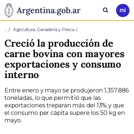
Pasar al contenido principal
Presidencia
Buscar
Ir
a
de
Mi
…
Agricultura, Ganadería y Pesca
Arg
la
Creció la producción de
Nación
carne bovina con mayores
exportaciones y consumo
interno
Entre enero y mayo se produjeron 1.357.886
toneladas, lo que permitió que las
exportaciones treparan más del 13% y que
el consumo per cápita supere los 50 kg en
mayo.