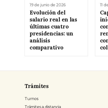
19 de junio de 2026
11 d
Evolución del
Ca
salario real en las
ini
últimas cuatro
co
presidencias: un
re
análisis
co
comparativo
col
Trámites
Turnos
Trámites a distancia