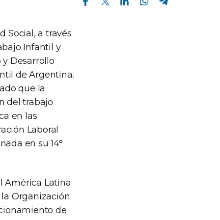
 Social, a través
bajo Infantil y
 y Desarrollo
til de Argentina.
dado que la
n del trabajo
ca en las
ración Laboral
onada en su 14°
al América Latina
e la Organización
uncionamiento de