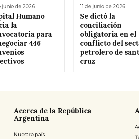
e junio de 2026
11 de junio de 2026
pital Humano
Se dictó la
cia la
conciliación
nvocatoria para
obligatoria en el
negociar 446
conflicto del sec
nvenios
petrolero de san
ectivos
cruz
Acerca de la República
A
Argentina
A
Nuestro país
T