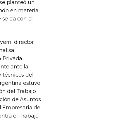
 se planteó un
ando en materia
e se da con el
rri, director
nalisa
a Privada
nte ante la
 técnicos del
argentina estuvo
ón del Trabajo
ección de Asuntos
al Empresaria de
ntra el Trabajo