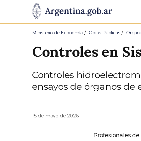
Pasar al contenido principal
Presidencia
de
Ministerio de Economía
Obras Públicas
Organi
la
Controles en Si
Nación
Controles hidroelectrom
ensayos de órganos de 
15 de mayo de 2026
Profesionales de