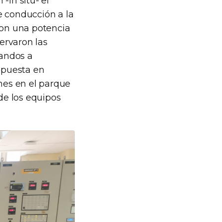
-in situ- el
e conducción a la
con una potencia
servaron las
mandos a
, puesta en
ones en el parque
 de los equipos