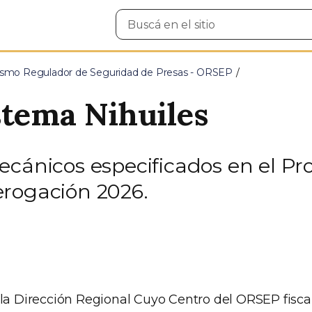
Buscar
en
el
sitio
smo Regulador de Seguridad de Presas - ORSEP
stema Nihuiles
ecánicos especificados en el P
erogación 2026.
 la Dirección Regional Cuyo Centro del ORSEP fiscal