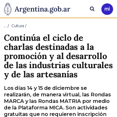
Pasar al contenido principal
Presidencia
Buscar
Ir
a
de
Mi
…
Cultura
Arg
la
Continúa el ciclo de
Nación
charlas destinadas a la
promoción y al desarrollo
de las industrias culturales
y de las artesanías
Los días 14 y 15 de diciembre se
realizarán, de manera virtual, las Rondas
MARCA y las Rondas MATRIA por medio
de la Plataforma MICA. Son actividades
gratuitas que no requieren inscripción