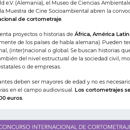
ld e.V. (Alemania), el Museo de Ciencias Ambiental
la Muestra de Cine Socioambiental abren la convoc
acional de cortometraje
.
enta proyectos o historias de
África, América Latina
mente de los países de habla alemana). Pueden t
onal, (inter)nacional o global. Se buscan historias q
ambién del nivel estructural de la sociedad civil, 
 estatales o de empresas.
ipantes deben ser mayores de edad y no es necesar
vias en el campo audiovisual.
Los cortometrajes s
00 euros
.