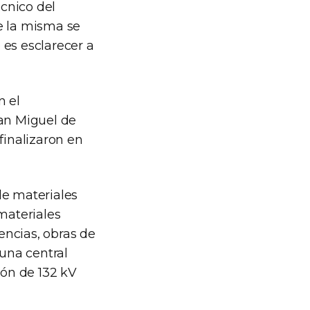
écnico del
e la misma se
 es esclarecer a
n el
San Miguel de
finalizaron en
de materiales
materiales
gencias, obras de
una central
ión de 132 kV