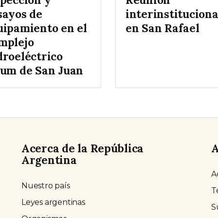
sayos de
interinstituciona
uipamiento en el
en San Rafael
mplejo
droeléctrico
lum de San Juan
Acerca de la República
A
Argentina
A
Nuestro país
T
Leyes argentinas
S