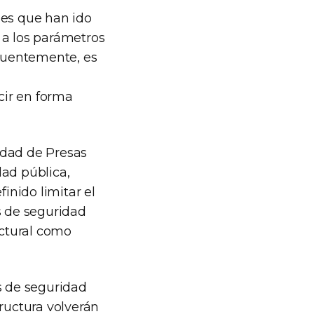
ones que han ido
 a los parámetros
cuentemente, es
cir en forma
idad de Presas
dad pública,
nido limitar el
s de seguridad
uctural como
s de seguridad
tructura volverán