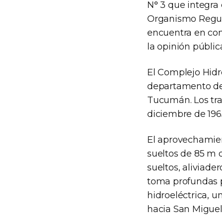
N° 3 que integra 
Organismo Regul
encuentra en con
la opinión pública
El Complejo Hidroe
departamento de 
Tucumán. Los trab
diciembre de 1965
El aprovechamien
sueltos de 85 m d
sueltos, aliviade
toma profundas p
hidroeléctrica, u
hacia San Migue