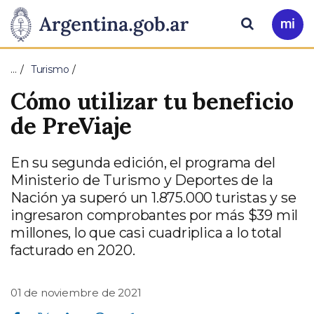
Pasar al contenido principal
Presidencia
Buscar
Ir
a
de
Mi
…
Turismo
Arg
la
Cómo utilizar tu beneficio
Nación
de PreViaje
En su segunda edición, el programa del
Ministerio de Turismo y Deportes de la
Nación ya superó un 1.875.000 turistas y se
ingresaron comprobantes por más $39 mil
millones, lo que casi cuadriplica a lo total
facturado en 2020.
01 de noviembre de 2021
Compartir en Facebook
Compartir en Twitter
Compartir en Linkedin
Compartir en Whatsapp
Compartir en Telegram