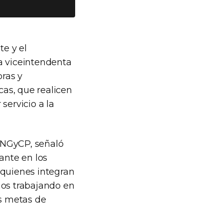
te y el
la viceintendenta
ras y
as, que realicen
servicio a la
 PNGyCP, señaló
ante en los
 quienes integran
mos trabajando en
s metas de