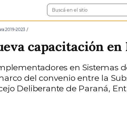
Buscar
en
el
sitio
ura 2019-2023
eva capacitación en
 implementadores en Sistemas d
 marco del convenio entre la Su
cejo Deliberante de Paraná, Entr