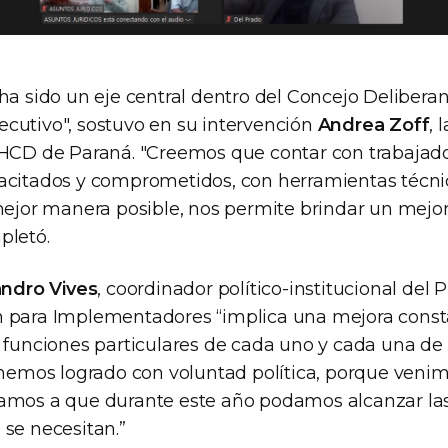
ha sido un eje central dentro del Concejo Deliberan
cutivo", sostuvo en su intervención
Andrea Zoff
, 
 HCD de Paraná. "Creemos que contar con trabajado
acitados y comprometidos, con herramientas técnic
mejor manera posible, nos permite brindar un mejor 
pletó.
andro Vives
, coordinador político-institucional del
 para Implementadores “implica una mejora const
s funciones particulares de cada uno y cada una de
o hemos logrado con voluntad política, porque veni
tamos a que durante este año podamos alcanzar la
 se necesitan.”