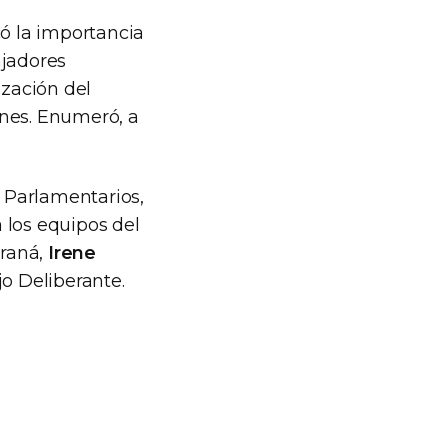
ó la importancia
ajadores
ización del
iones. Enumeró, a
s Parlamentarios,
 los equipos del
araná,
Irene
jo Deliberante.