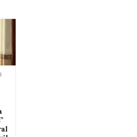
3
a
s”
ral