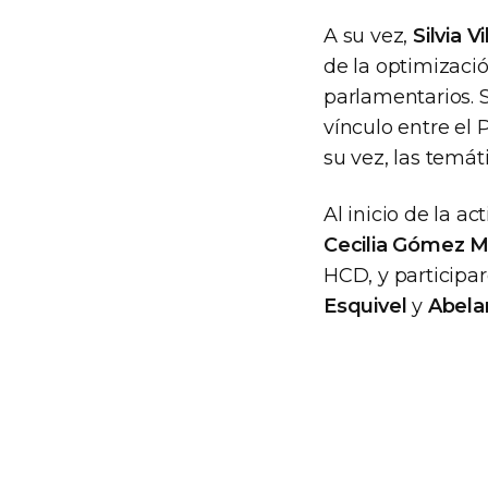
A su vez,
Silvia V
de la optimizaci
parlamentarios. S
vínculo entre el 
su vez, las temá
Al inicio de la a
Cecilia Gómez M
HCD, y particip
Esquivel
y
Abela