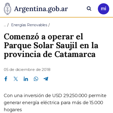
Pasar al contenido principal
Presidencia
Buscar
Ir
a
de
Mi
…
Energías Renovables
Arg
la
Comenzó a operar el
Nación
Parque Solar Saujil en la
provincia de Catamarca
05 de diciembre de 2018
Compartir en Facebook
Compartir en Twitter
Compartir en Linkedin
Compartir en Whatsapp
Compartir en Telegram
Con una inversión de USD 29.250.000 permite
generar energía eléctrica para más de 15.000
hogares