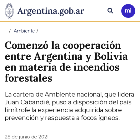
Pasar al contenido principal
Presidencia
Buscar
Ir
a
de
Mi
…
Ambiente
Arg
la
Comenzó la cooperación
Nación
entre Argentina y Bolivia
en materia de incendios
forestales
La cartera de Ambiente nacional, que lidera
Juan Cabandié, puso a disposición del país
limítrofe la experiencia adquirida sobre
prevención y respuesta a focos ígneos.
28 de junio de 2021