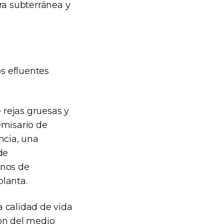
ura subterránea y
os efluentes
rejas gruesas y
emisario de
ncia, una
de
inos de
planta.
 calidad de vida
ión del medio