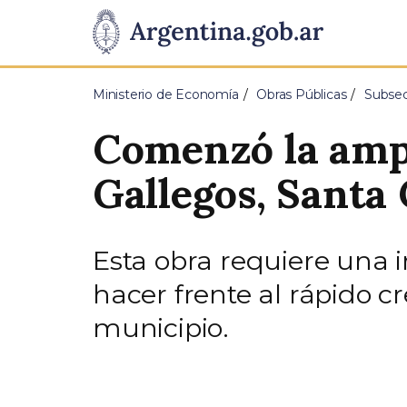
Pasar al contenido principal
Presidencia
de
Ministerio de Economía
Obras Públicas
Subsec
la
Comenzó la ampl
Nación
Gallegos, Santa
Esta obra requiere una i
hacer frente al rápido 
municipio.