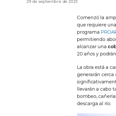
29 de septiembre de 2023
Comenzó la ampli
que requiere una
programa
PROA
permitiendo abor
alcanzar una
cob
20 años y podrán
La obra está a car
generarán cerca
significativament
llevarán a cabo t
bombeo, cañerías
descarga al río.