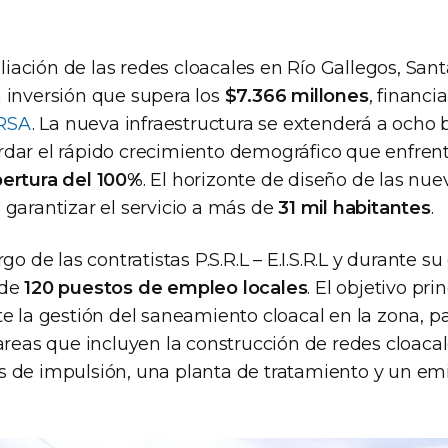
ación de las redes cloacales en Río Gallegos, Sant
 inversión que supera los
$7.366 millones
, financi
RSA
. La nueva infraestructura se extenderá a ocho b
dar el rápido crecimiento demográfico que enfrent
ertura del 100%
. El horizonte de diseño de las nue
 garantizar el servicio a más de
31 mil habitantes
.
go de las contratistas P.S.R.L – E.I.S.R.L y durante su
 de
120 puestos de empleo locales
. El objetivo pri
e la gestión del saneamiento cloacal en la zona, pa
areas que incluyen la construcción de redes cloacal
 de impulsión, una planta de tratamiento y un emi