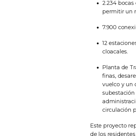
2.234 bocas d
permitir un 
7.900 conexi
12 estacione
cloacales.
Planta de T
finas, desar
vuelco y un 
subestación 
administraci
circulación p
Este proyecto re
de los residente