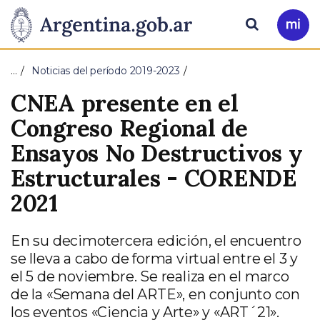
Pasar al contenido principal
Presidencia
Buscar
Ir
a
de
Mi
…
Noticias del período 2019-2023
Arg
la
CNEA presente en el
Nación
Congreso Regional de
Ensayos No Destructivos y
Estructurales - CORENDE
2021
En su decimotercera edición, el encuentro
se lleva a cabo de forma virtual entre el 3 y
el 5 de noviembre. Se realiza en el marco
de la «Semana del ARTE», en conjunto con
los eventos «Ciencia y Arte» y «ART´21».