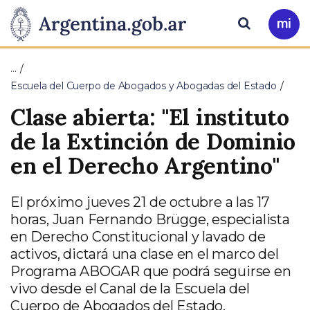
Pasar al contenido principal
Presidencia
Buscar
Ir
a
de
Mi
…
Arg
la
Escuela del Cuerpo de Abogados y Abogadas del Estado
Clase abierta: "El instituto
Nación
de la Extinción de Dominio
en el Derecho Argentino"
El próximo jueves 21 de octubre a las 17
horas, Juan Fernando Brügge, especialista
en Derecho Constitucional y lavado de
activos, dictará una clase en el marco del
Programa ABOGAR que podrá seguirse en
vivo desde el Canal de la Escuela del
Cuerpo de Abogados del Estado.