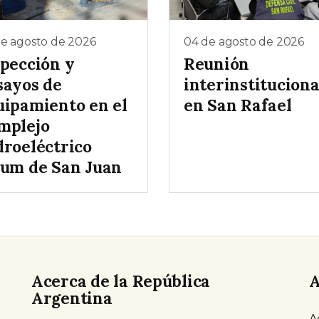
de agosto de 2026
04 de agosto de 2026
spección y
Reunión
sayos de
interinstituciona
uipamiento en el
en San Rafael
mplejo
droeléctrico
lum de San Juan
Acerca de la República
A
Argentina
A