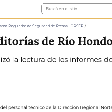
Buscar
en
el
sitio
smo Regulador de Seguridad de Presas - ORSEP
ditorías de Río Hond
izó la lectura de los informes d
 del personal técnico de la Dirección Regional Nort