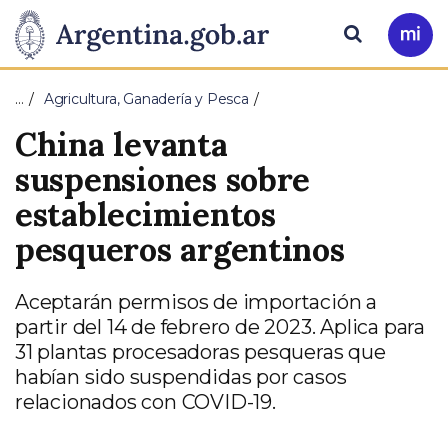
Pasar al contenido principal
Presidencia
Buscar
Ir
a
de
Mi
…
Agricultura, Ganadería y Pesca
Arg
la
China levanta
Nación
suspensiones sobre
establecimientos
pesqueros argentinos
Aceptarán permisos de importación a
partir del 14 de febrero de 2023. Aplica para
31 plantas procesadoras pesqueras que
habían sido suspendidas por casos
relacionados con COVID-19.