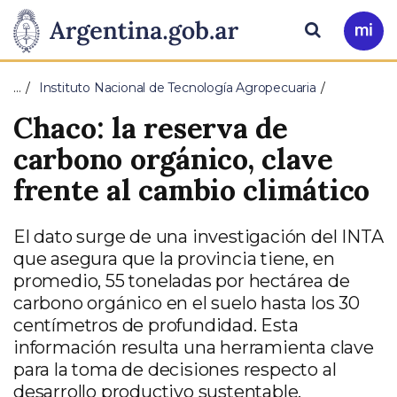
Pasar al contenido principal
Presidencia
Buscar
Ir
a
de
Mi
…
Instituto Nacional de Tecnología Agropecuaria
Arg
la
Chaco: la reserva de
Nación
carbono orgánico, clave
frente al cambio climático
El dato surge de una investigación del INTA
que asegura que la provincia tiene, en
promedio, 55 toneladas por hectárea de
carbono orgánico en el suelo hasta los 30
centímetros de profundidad. Esta
información resulta una herramienta clave
para la toma de decisiones respecto al
desarrollo productivo sustentable.