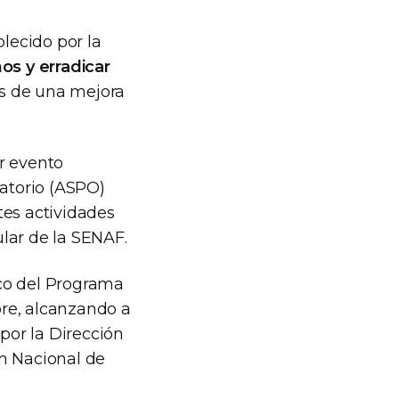
blecido por la
hos y erradicar
és de una mejora
er evento
gatorio (ASPO)
tes actividades
lar de la SENAF.
arco del Programa
re, alcanzando a
 por la Dirección
ón Nacional de