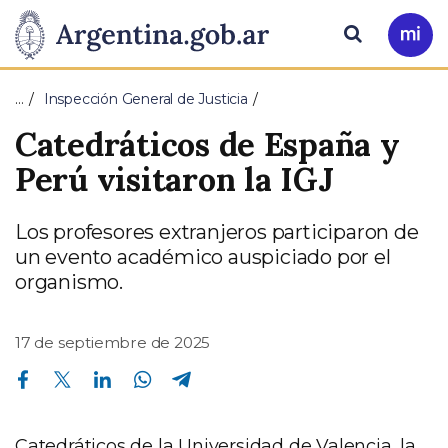
Pasar al contenido principal
Presidencia
Buscar
Ir
a
de
Mi
…
Inspección General de Justicia
Arg
la
Catedráticos de España y
Nación
Perú visitaron la IGJ
Los profesores extranjeros participaron de
un evento académico auspiciado por el
organismo.
17 de septiembre de 2025
Compartir en Facebook
Compartir en Twitter
Compartir en Linkedin
Compartir en Whatsapp
Compartir en Telegram
Catedráticos de la Universidad de Valencia, la