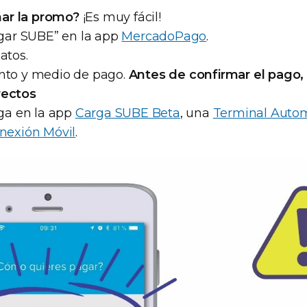
ar la promo?
¡Es muy fácil!
rgar SUBE” en la app
MercadoPago
.
atos.
nto y medio de pago.
Antes de confirmar el pago, 
rectos
rga en la app
Carga SUBE Beta
, una
Terminal Auto
nexión Móvil
.