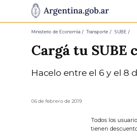
Pasar al contenido principal
Presidencia
de
Ministerio de Economía
Transporte
SUBE
la
Cargá tu SUBE c
Nación
Hacelo entre el 6 y el 8
06 de febrero de 2019
Todos los usuari
tienen descuento