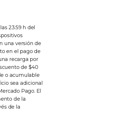
las 23:59 h del
positivos
n una versión de
nto en el pago de
una recarga por
escuento de $40
ble o acumulable
icio sea adicional
 Mercado Pago. El
mento de la
vés de la