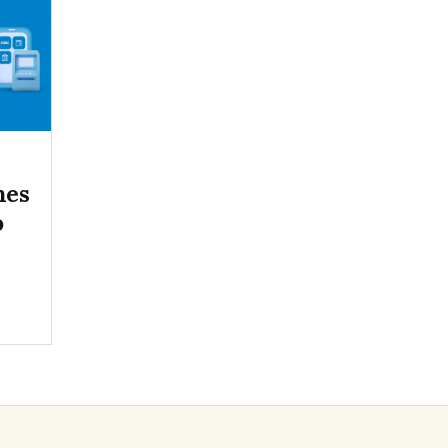
nes
o