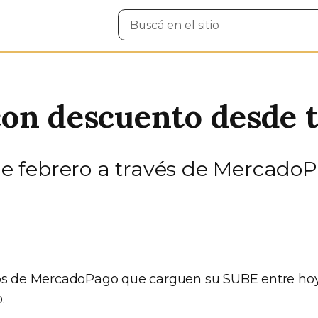
Buscar
en
el
sitio
on descuento desde t
 de febrero a través de Mercado
os de MercadoPago que carguen su SUBE entre hoy 
.