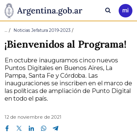
Pasar al contenido principal
Presidencia
Buscar
Ir
a
de
Mi
…
Noticias Jefatura 2019-2023
Arg
la
¡Bienvenidos al Programa!
Nación
En octubre inauguramos cinco nuevos
Puntos Digitales en Buenos Aires, La
Pampa, Santa Fe y Córdoba. Las
inauguraciones se inscriben en el marco de
las políticas de ampliación de Punto Digital
en todo el país.
12 de noviembre de 2021
Compartir en Facebook
Compartir en Twitter
Compartir en Linkedin
Compartir en Whatsapp
Compartir en Telegram