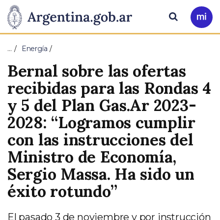
Pasar al contenido principal
Presidencia
Buscar
Ir
a
de
Mi
…
Energía
Arg
la
Bernal sobre las ofertas
Nación
recibidas para las Rondas 4
y 5 del Plan Gas.Ar 2023-
2028: “Logramos cumplir
con las instrucciones del
Ministro de Economía,
Sergio Massa. Ha sido un
éxito rotundo”
El pasado 3 de noviembre y por instrucción