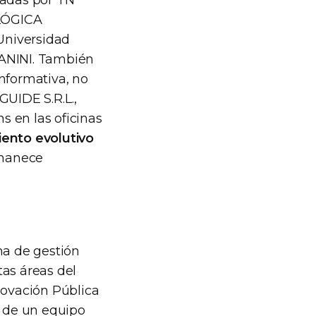
zadas por TN
LÓGICA
Universidad
FANINI. También
nformativa, no
GUIDE S.R.L.,
s en las oficinas
iento evolutivo
rmanece
ma de gestión
tas áreas del
novación Pública
o de un equipo