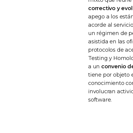
mixto que reúne 
correctivo y evo
apego a los está
acorde al servici
un régimen de pe
asistida en las o
protocolos de ace
Testing y Homolo
a un
convenio de
tiene por objeto
conocimiento con
involucran activi
software.