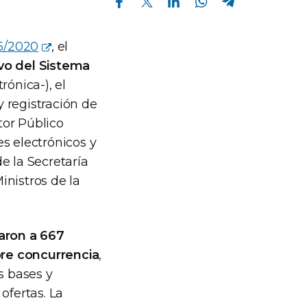
5/2020
, el
ivo del Sistema
ónica-), el
 registración de
tor Público
s electrónicos y
e la Secretaría
inistros de la
taron a 667
bre concurrencia
,
s bases y
ofertas. La