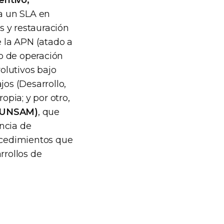
entivo,
 un SLA en
s y restauración
e la APN (atado a
o de operación
volutivos bajo
jos (Desarrollo,
pia; y por otro,
 (UNSAM)
, que
ncia de
rocedimientos que
rrollos de