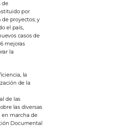
s de
stituido por
 de proyectos; y
o el país,
nuevos casos de
46 mejoras
rar la
iciencia, la
ización de la
al de las
obre las diversas
ta en marcha de
estión Documental