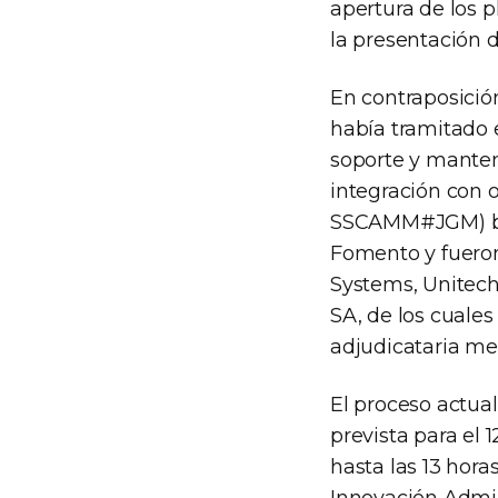
apertura de los p
la presentación d
En contraposición
había tramitado e
soporte y manten
integración con 
SSCAMM#JGM) baj
Fomento y fueron 
Systems, Unitech
SA, de los cuale
adjudicataria med
El proceso actual
prevista para el 
hasta las 13 hora