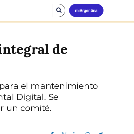
Mi
Buscar
en
el
Argen
sitio
integral de
s para el mantenimiento
al Digital. Se
r un comité.
Compartir en Facebook
Compartir en Twitter
Compartir en Linkedin
Compartir en Whatsapp
Compartir en Telegram