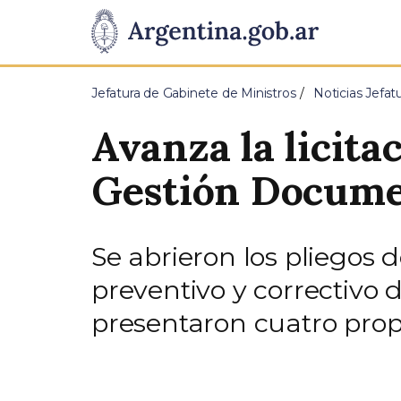
Pasar al contenido principal
Presidencia
de
Jefatura de Gabinete de Ministros
Noticias Jefat
la
Avanza la licita
Nación
Gestión Documen
Se abrieron los pliegos 
preventivo y correctivo 
presentaron cuatro prop