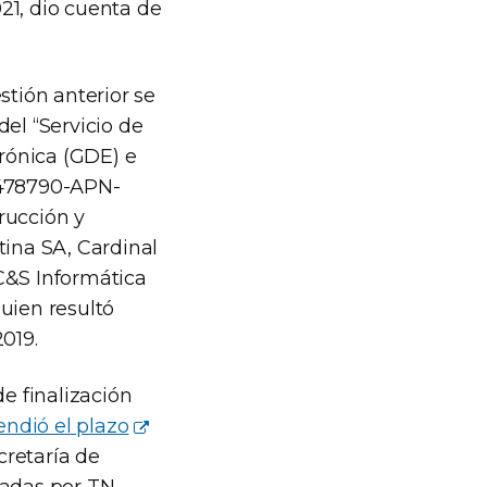
021, dio cuenta de
stión anterior se
el “Servicio de
rónica (GDE) e
09478790-APN-
rucción y
tina SA, Cardinal
C&S Informática
uien resultó
019.
e finalización
endió el plazo
cretaría de