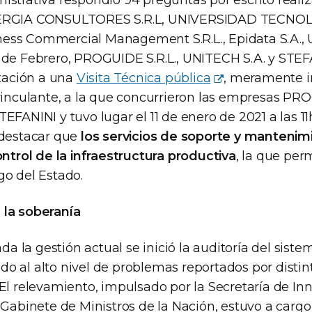
istrativa respondió 94 preguntas por escrito reali
NERGIA CONSULTORES S.R.L, UNIVERSIDAD TECNO
ss Commercial Management S.R.L., Epidata S.A., 
 de Febrero, PROGUIDE S.R.L., UNITECH S.A. y STE
itación a una
Visita Técnica pública
, meramente i
vinculante, a la que concurrieron las empresas PRO
EFANINI y tuvo lugar el 11 de enero de 2021 a las 11h
 destacar que
los servicios de soporte y mantenim
ontrol de la infraestructura productiva
, la que pe
go del Estado.
 la soberanía
 la gestión actual se inició la auditoría del siste
o al alto nivel de problemas reportados por distin
 El relevamiento, impulsado por la Secretaría de In
e Gabinete de Ministros de la Nación, estuvo a carg