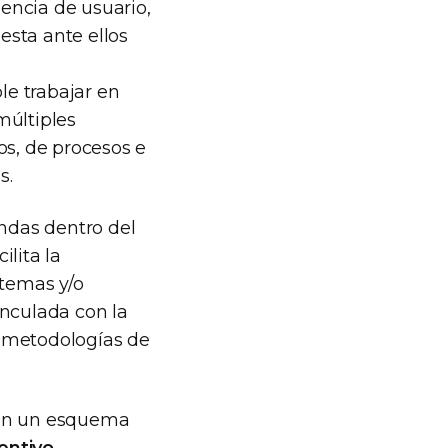
iencia de usuario,
esta ante ellos
le trabajar en
múltiples
os, de procesos e
s.
andas dentro del
lita la
stemas y/o
inculada con la
s metodologías de
 en un esquema