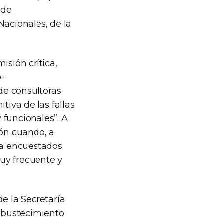
 de
Nacionales, de la
isión crítica,
b-
de consultoras
tiva de las fallas
 funcionales”. A
ión cuando, a
ema encuestados
uy frecuente y
e la Secretaría
robustecimiento