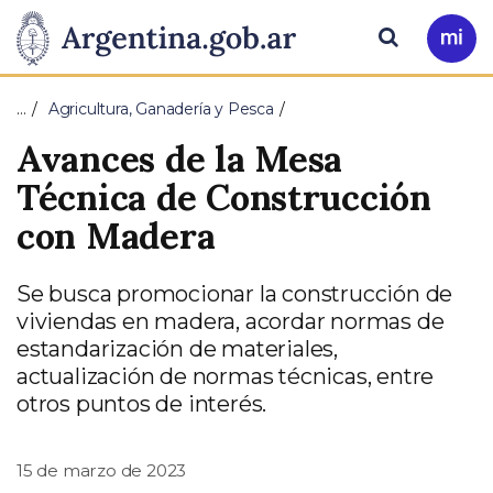
Pasar al contenido principal
Presidencia
Buscar
Ir
a
de
Mi
…
Agricultura, Ganadería y Pesca
Arg
la
Avances de la Mesa
Nación
Técnica de Construcción
con Madera
Se busca promocionar la construcción de
viviendas en madera, acordar normas de
estandarización de materiales,
actualización de normas técnicas, entre
otros puntos de interés.
15 de marzo de 2023