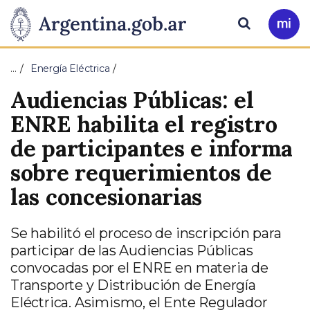
Pasar al contenido principal
Presidencia
Buscar
Ir
a
de
Mi
…
Energía Eléctrica
Arg
la
Audiencias Públicas: el
Nación
ENRE habilita el registro
de participantes e informa
sobre requerimientos de
las concesionarias
Se habilitó el proceso de inscripción para
participar de las Audiencias Públicas
convocadas por el ENRE en materia de
Transporte y Distribución de Energía
Eléctrica. Asimismo, el Ente Regulador