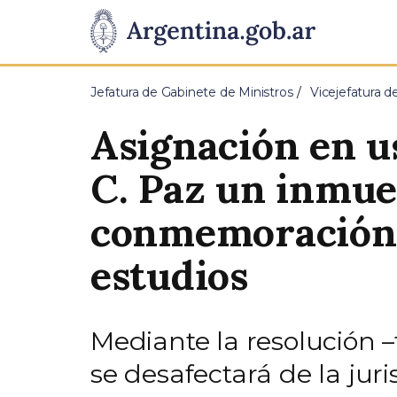
Pasar al contenido principal
Presidencia
de
Jefatura de Gabinete de Ministros
Vicejefatura d
la
Asignación en us
Nación
C. Paz un inmue
conmemoración d
estudios
Mediante la resolución 
se desafectará de la jur