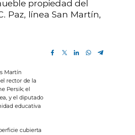
nmueble propiedad del
. Paz, línea San Martín,
Compartir en Facebook
Compartir en Twitter
Compartir en Linkedin
Compartir en Whatsapp
Compartir en Telegram
es Martín
l rector de la
e Persik; el
ea, y el diputado
nidad educativa
erficie cubierta