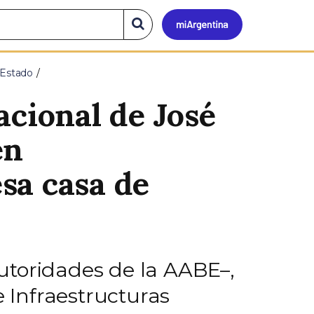
Mi
Buscar
en
el
Argen
sitio
 Estado
acional de José
en
sa casa de
utoridades de la AABE–,
e Infraestructuras