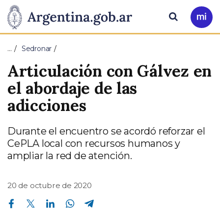
Pasar al contenido principal
Presidencia
Buscar
Ir
a
de
Mi
…
Sedronar
Arg
la
Articulación con Gálvez en
Nación
el abordaje de las
adicciones
Durante el encuentro se acordó reforzar el
CePLA local con recursos humanos y
ampliar la red de atención.
20 de octubre de 2020
Compartir en Facebook
Compartir en Twitter
Compartir en Linkedin
Compartir en Whatsapp
Compartir en Telegram