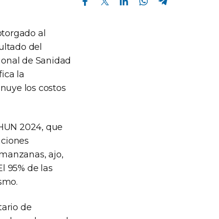
otorgado al
sultado del
cional de Sanidad
ica la
inuye los costos
AHUN 2024, que
aciones
 manzanas, ajo,
El 95% de las
smo.
tario de