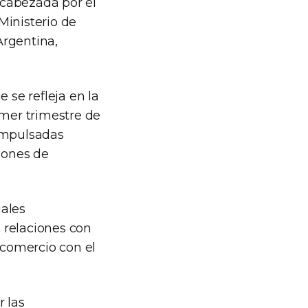
ncabezada por el
Ministerio de
Argentina,
 se refleja en la
imer trimestre de
 impulsadas
llones de
iales
s relaciones con
 comercio con el
r las