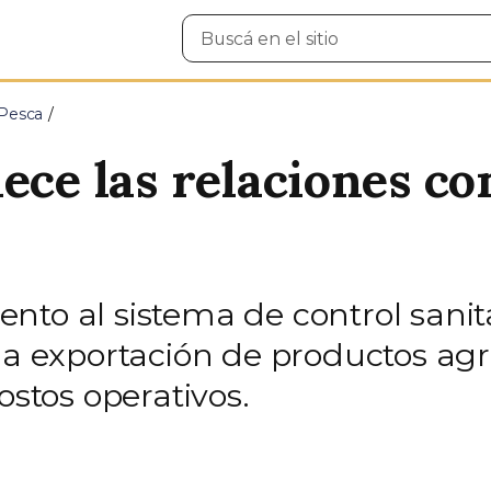
Buscar
en
el
sitio
 Pesca
ece las relaciones c
to al sistema de control sanita
la exportación de productos agr
ostos operativos.