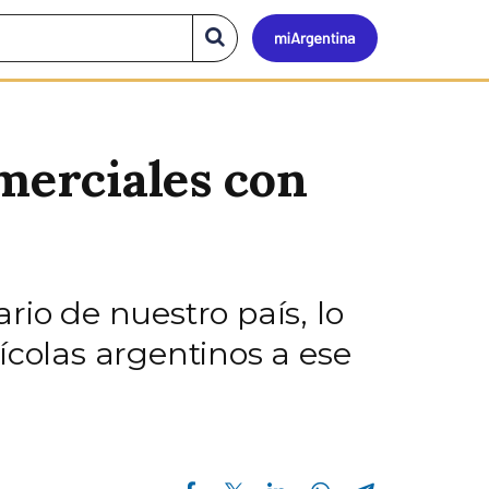
Mi
Buscar
en
el
Argen
sitio
omerciales con
rio de nuestro país, lo
ícolas argentinos a ese
Compartir en Facebook
Compartir en Twitter
Compartir en Linkedin
Compartir en Whatsapp
Compartir en Telegram