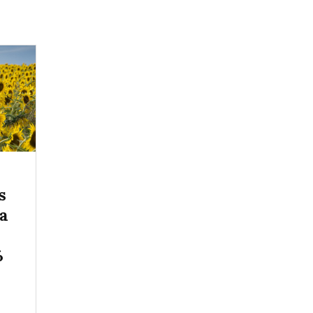
s
 a
%