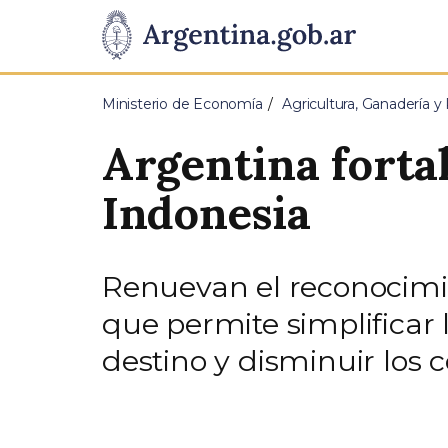
Pasar al contenido principal
Presidencia
de
Ministerio de Economía
Agricultura, Ganadería y
la
Argentina fortal
Nación
Indonesia
Renuevan el reconocimien
que permite simplificar 
destino y disminuir los c