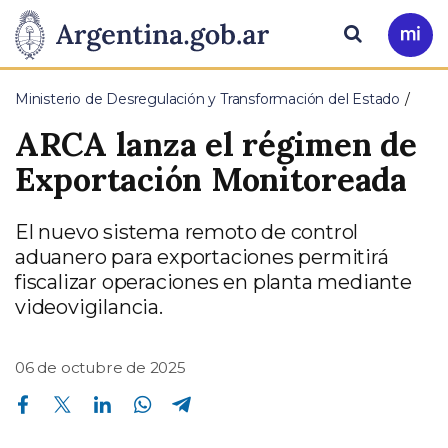
Pasar al contenido principal
Presidencia
Buscar
Ir
a
de
Mi
Ministerio de Desregulación y Transformación del Estado
Arg
la
ARCA lanza el régimen de
Nación
Exportación Monitoreada
El nuevo sistema remoto de control
aduanero para exportaciones permitirá
fiscalizar operaciones en planta mediante
videovigilancia.
06 de octubre de 2025
Compartir en Facebook
Compartir en Twitter
Compartir en Linkedin
Compartir en Whatsapp
Compartir en Telegram