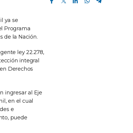
l ya se
del Programa
s de la Nación.
igente ley 22.278,
tección integral
s en Derechos
n ingresar al Eje
l, en el cual
ades e
anto, puede