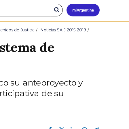
Mi
Buscar
en
el
Argen
sitio
enidos de Justicia
Noticias SAIJ 2015-2019
istema de
co su anteproyecto y
ticipativa de su
Compartir en Facebook
Compartir en Twitter
Compartir en Linkedin
Compartir en Whatsapp
Compartir en Telegram