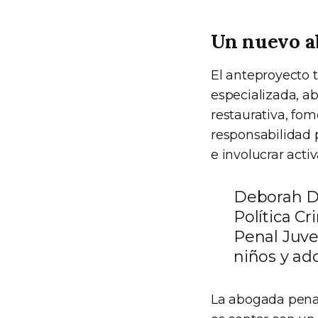
Un nuevo ab
El anteproyecto t
especializada, a
restaurativa, fom
responsabilidad p
e involucrar acti
Deborah Do
Política C
Penal Juven
niños y ado
La abogada penali