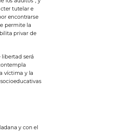
e los adultos”, y
cter tutelar e
por encontrarse
ue permite la
ilita privar de
 libertad será
, contempla
 víctima y la
 socioeducativas
dadana y con el