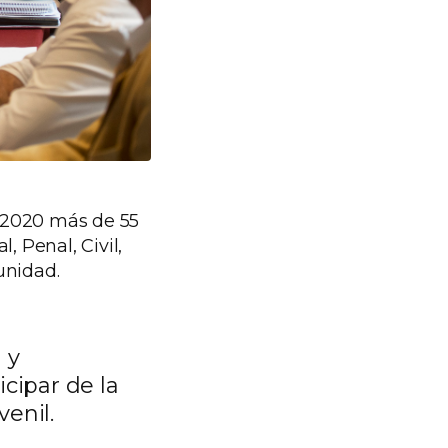
a 2020 más de 55
l, Penal, Civil,
unidad.
 y
icipar de la
enil.