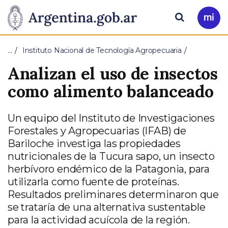
Pasar al contenido principal
Presidencia
Buscar
Ir
a
de
Mi
…
Instituto Nacional de Tecnología Agropecuaria
Arg
la
Analizan el uso de insectos
Nación
como alimento balanceado
Un equipo del Instituto de Investigaciones
Forestales y Agropecuarias (IFAB) de
Bariloche investiga las propiedades
nutricionales de la Tucura sapo, un insecto
herbívoro endémico de la Patagonia, para
utilizarla como fuente de proteínas.
Resultados preliminares determinaron que
se trataría de una alternativa sustentable
para la actividad acuícola de la región.