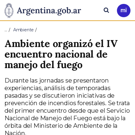
Pasar al contenido principal
Presidencia
Buscar
Ir
a
de
Mi
…
Ambiente
Arg
la
Ambiente organizó el IV
Nación
encuentro nacional de
manejo del fuego
Durante las jornadas se presentaron
experiencias, análisis de temporadas
pasadas y se discutieron iniciativas de
prevención de incendios forestales. Se trata
del primer encuentro desde que el Servicio
Nacional de Manejo del Fuego está bajo la
órbita del Ministerio de Ambiente de la
Nación.