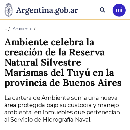
Pasar al contenido principal
Presidencia
Buscar
Ir
a
de
Mi
…
Ambiente
Arg
la
Ambiente celebra la
Nación
creación de la Reserva
Natural Silvestre
Marismas del Tuyú en la
provincia de Buenos Aires
La cartera de Ambiente suma una nueva
área protegida bajo su custodia y manejo
ambiental en inmuebles que pertenecían
al Servicio de Hidrografía Naval.