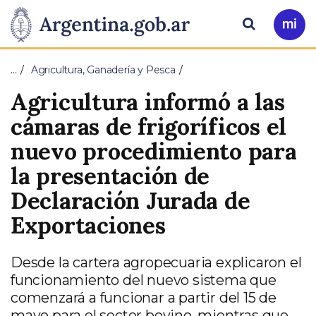
Pasar al contenido principal
Presidencia
Buscar
Ir
a
de
Mi
…
Agricultura, Ganadería y Pesca
Arg
la
Agricultura informó a las
Nación
cámaras de frigoríficos el
nuevo procedimiento para
la presentación de
Declaración Jurada de
Exportaciones
Desde la cartera agropecuaria explicaron el
funcionamiento del nuevo sistema que
comenzará a funcionar a partir del 15 de
mayo para el sector bovino, mientras que