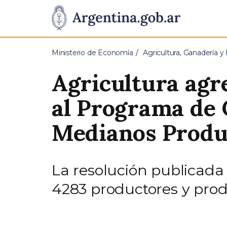
Pasar al contenido principal
Presidencia
de
Ministerio de Economía
Agricultura, Ganadería y
la
Agricultura agr
Nación
al Programa de
Medianos Produc
La resolución publicada h
4283 productores y prod