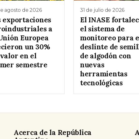
de agosto de 2026
31 de julio de 2026
s exportaciones
El INASE fortale
roindustriales a
el sistema de
 Unión Europea
monitoreo para e
ecieron un 30%
deslinte de semil
valor en el
de algodón con
imer semestre
nuevas
herramientas
tecnológicas
Acerca de la República
A