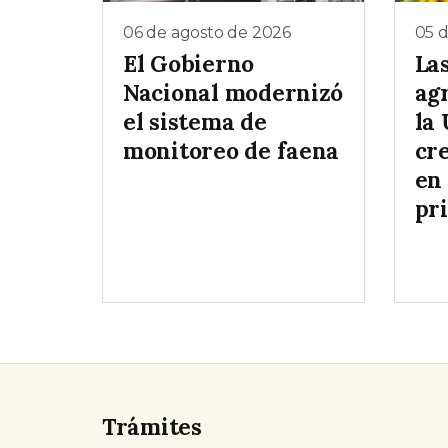
06 de agosto de 2026
05 
El Gobierno
La
Nacional modernizó
ag
el sistema de
la
monitoreo de faena
cr
en 
pr
Trámites