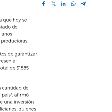
Compartir en Facebook
Compartir en Twitter
Compartir en Linkedin
Compartir en Whatsapp
Compartir en Telegram
ma que hoy se
istado de
dianos
 productoras.
ctos de garantizar
resen al
otal de $1885
a cantidad de
 país", afirmó
ne una inversión
iciarios, quienes