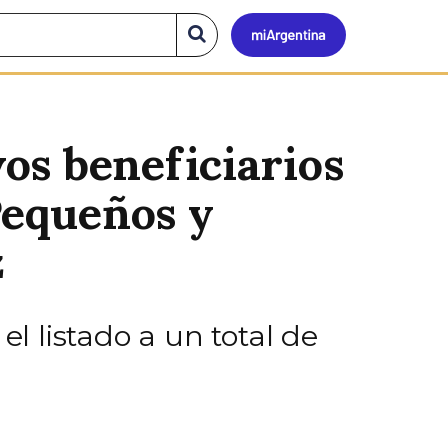
Mi
Buscar
en
el
Argen
sitio
os beneficiarios
Pequeños y
z
el listado a un total de