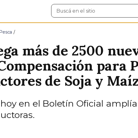
Buscar
en
el
sitio
 Pesca
ega más de 2500 nuev
 Compensación para 
tores de Soja y Maí
oy en el Boletín Oficial amplía 
uctoras.