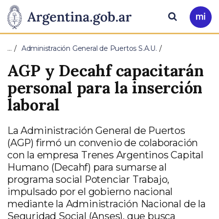
Pasar al contenido principal
Presidencia
Buscar
Ir
a
de
Mi
…
Administración General de Puertos S.A.U.
Arg
la
AGP y Decahf capacitarán
Nación
personal para la inserción
laboral
La Administración General de Puertos
(AGP) firmó un convenio de colaboración
con la empresa Trenes Argentinos Capital
Humano (Decahf) para sumarse al
programa social Potenciar Trabajo,
impulsado por el gobierno nacional
mediante la Administración Nacional de la
Seguridad Social (Anses), que busca