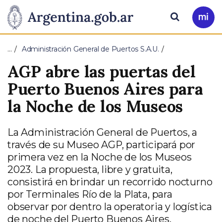
Pasar al contenido principal
Presidencia
Buscar
Ir
a
de
Mi
…
Administración General de Puertos S.A.U.
Arg
la
AGP abre las puertas del
Nación
Puerto Buenos Aires para
la Noche de los Museos
La Administración General de Puertos, a
través de su Museo AGP, participará por
primera vez en la Noche de los Museos
2023. La propuesta, libre y gratuita,
consistirá en brindar un recorrido nocturno
por Terminales Río de la Plata, para
observar por dentro la operatoria y logística
de noche del Puerto Buenos Aires.