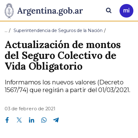
Pasar al contenido principal
Presidencia
Buscar
Ir
a
de
Mi
…
Superintendencia de Seguros de la Nación
Arg
la
Actualización de montos
Nación
del Seguro Colectivo de
Vida Obligatorio
Informamos los nuevos valores (Decreto
1567/74) que regirán a partir del 01/03/2021.
03 de febrero de 2021
Compartir en Facebook
Compartir en Twitter
Compartir en Linkedin
Compartir en Whatsapp
Compartir en Telegram