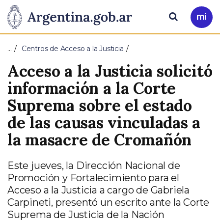
Pasar al contenido principal
Presidencia
Buscar
Ir
a
de
Mi
…
Centros de Acceso a la Justicia
Arg
la
Acceso a la Justicia solicitó
Nación
información a la Corte
Suprema sobre el estado
de las causas vinculadas a
la masacre de Cromañón
Este jueves, la Dirección Nacional de
Promoción y Fortalecimiento para el
Acceso a la Justicia a cargo de Gabriela
Carpineti, presentó un escrito ante la Corte
Suprema de Justicia de la Nación