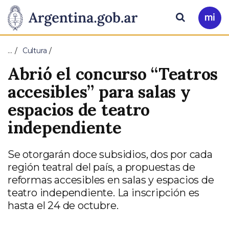
Pasar al contenido principal
Presidencia
Buscar
Ir
a
de
Mi
…
Cultura
Arg
la
Abrió el concurso “Teatros
Nación
accesibles” para salas y
espacios de teatro
independiente
Se otorgarán doce subsidios, dos por cada
región teatral del país, a propuestas de
reformas accesibles en salas y espacios de
teatro independiente. La inscripción es
hasta el 24 de octubre.