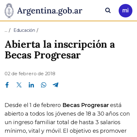
Pasar al contenido principal
Presidencia
Buscar
Ir
a
de
Mi
…
Educación
Arg
la
Abierta la inscripción a
Nación
Becas Progresar
02 de febrero de 2018
Compartir en Facebook
Compartir en Twitter
Compartir en Linkedin
Compartir en Whatsapp
Compartir en Telegram
Desde el 1 de febrero
Becas Progresar
está
abierto a todos los jóvenes de 18 a 30 años con
un ingreso familiar total de hasta 3 salarios
mínimo, vital y móvil. El objetivo es promover