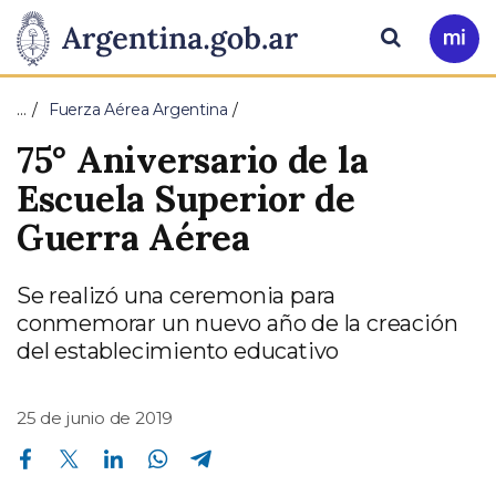
Pasar al contenido principal
Presidencia
Buscar
Ir
a
de
Mi
…
Fuerza Aérea Argentina
Arg
la
75° Aniversario de la
Nación
Escuela Superior de
Guerra Aérea
Se realizó una ceremonia para
conmemorar un nuevo año de la creación
del establecimiento educativo
25 de junio de 2019
Compartir en Facebook
Compartir en Twitter
Compartir en Linkedin
Compartir en Whatsapp
Compartir en Telegram