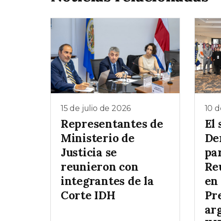
15 de julio de 2026
10 d
Representantes de
El 
Ministerio de
De
Justicia se
par
reunieron con
Re
integrantes de la
en 
Corte IDH
Pr
ar