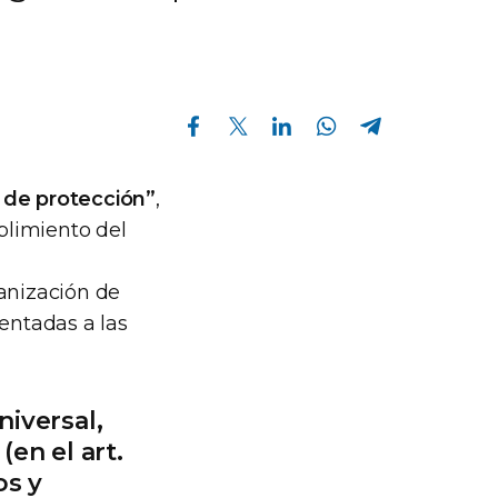
Compartir en Facebook
Compartir en Twitter
Compartir en Linkedin
Compartir en Whatsapp
Compartir en Telegram
 de protección”
,
plimiento del
ganización de
entadas a las
niversal,
en el art.
os y