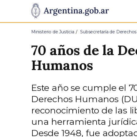
Pasar al contenido principal
Presidencia
de
Ministerio de Justicia
Subsecretaría de Derecho
la
70 años de la De
Nación
Humanos
Este año se cumple el 70
Derechos Humanos (DUD
reconocimiento de las l
una herramienta jurídic
Desde 1948, fue adoptada