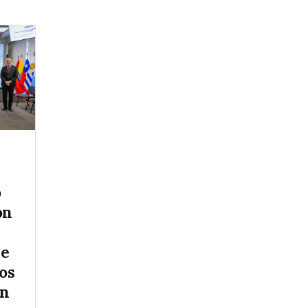
ó
ón
re
os
en