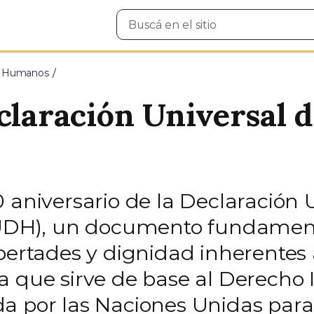
Buscar
en
el
sitio
s Humanos
claración Universal 
 aniversario de la Declaración U
H), un documento fundamenta
ibertades y dignidad inherentes
a que sirve de base al Derecho I
 por las Naciones Unidas para g