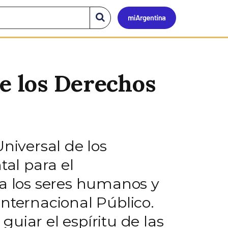
Mi
Buscar
en
el
Argen
sitio
de los Derechos
niversal de los
l para el
 a los seres humanos y
nternacional Público.
uiar el espíritu de las