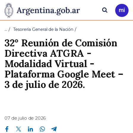
Pasar al contenido principal
Presidencia
Buscar
Ir
a
de
Mi
…
Tesorería General de la Nación
Arg
la
32° Reunión de Comisión
Nación
Directiva ATGRA -
Modalidad Virtual -
Plataforma Google Meet –
3 de julio de 2026.
07 de julio de 2026
Compartir en Facebook
Compartir en Twitter
Compartir en Linkedin
Compartir en Whatsapp
Compartir en Telegram