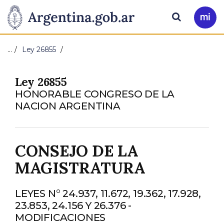
Pasar al contenido principal
Presidencia
Buscar
Ir
a
de
Mi
…
Ley 26855
Arg
la
Ley 26855
Nación
HONORABLE CONGRESO DE LA
NACION ARGENTINA
CONSEJO DE LA
MAGISTRATURA
LEYES N° 24.937, 11.672, 19.362, 17.928,
23.853, 24.156 Y 26.376 -
MODIFICACIONES