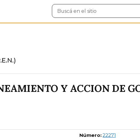
Buscar
en
el
sitio
E.N.)
NEAMIENTO Y ACCION DE G
Boletín Of
Número:
22271