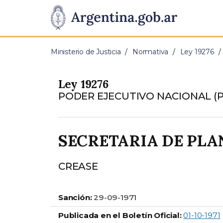
Pasar al contenido principal
Presidencia
de
Ministerio de Justicia
Normativa
Ley 19276
la
Ley 19276
Nación
PODER EJECUTIVO NACIONAL (P.
SECRETARIA DE PLA
CREASE
Sanción:
29-09-1971
Publicada en el Boletín Oficial:
01-10-1971